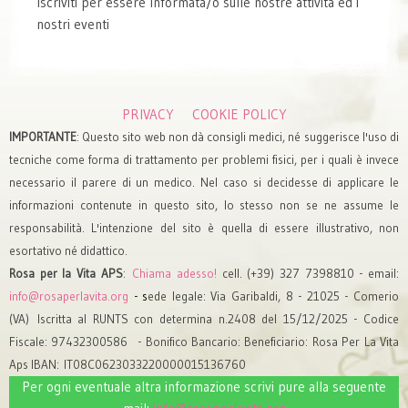
Iscriviti per essere Informata/o sulle nostre attività ed i
nostri eventi
PRIVACY
COOKIE POLICY
IMPORTANTE
: Questo sito web non dà consigli medici, né suggerisce l'uso di
tecniche come forma di trattamento per problemi fisici, per i quali è invece
necessario il parere di un medico. Nel caso si decidesse di applicare le
informazioni contenute in questo sito, lo stesso non se ne assume le
responsabilità. L'intenzione del sito è quella di essere illustrativo, non
esortativo né didattico.
Rosa per la Vita APS
:
Chiama adesso!
cell. (+39) 327 7398810 - email:
info@rosaperlavita.org
- s
ede legale: Via Garibaldi, 8 - 21025 - Comerio
(VA)
Iscritta al RUNTS con determina n.2408 del 15/12/2025
- Codice
Fiscale: 97432300586 -
Bonifico Bancario: Beneficiario: Rosa Per La Vita
Aps IBAN: IT08C0623033220000015136760
Per ogni eventuale altra informazione scrivi pure alla seguente