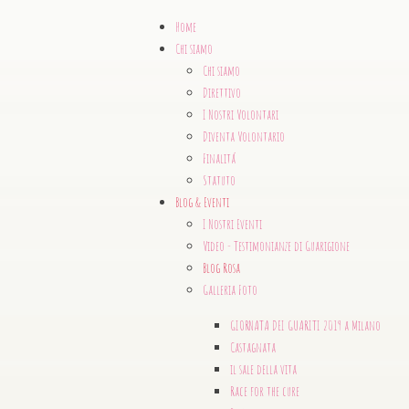
Home
Chi siamo
Chi siamo
Direttivo
I Nostri Volontari
Diventa Volontario
Finalitá
Statuto
Blog & Eventi
I Nostri Eventi
Video - Testimonianze di Guarigione
Blog Rosa
Galleria Foto
GIORNATA DEI GUARITI 2019 a Milano
Castagnata
il sale della vita
Race for the cure