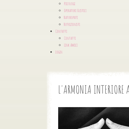
Psicologi
Operatori Olistici
Naturopati
Nutrizionisti
Contatti
Contatti
Link Amici
Login
L'ARMONIA INTERIORE A