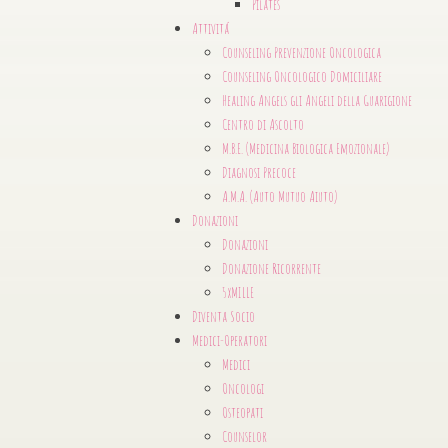
Pilates
Attivitá
Counseling Prevenzione Oncologica
Counseling Oncologico Domiciliare
Healing Angels gli Angeli della Guarigione
Centro di Ascolto
M.B.E. (Medicina Biologica Emozionale)
Diagnosi Precoce
A.M.A. (Auto Mutuo Aiuto)
Donazioni
Donazioni
Donazione Ricorrente
5xMILLE
Diventa Socio
Medici-Operatori
Medici
Oncologi
Osteopati
Counselor