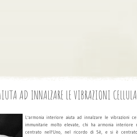
IUTA AD INNALZARE LE VIBRAZIONI CELLULA
L'armonia interiore aiuta ad innalzare le vibrazioni ce
immunitarie molto elevate, chi ha armonia interiore
centrato nell'Uno, nel ricordo di Sè, e si è centrato